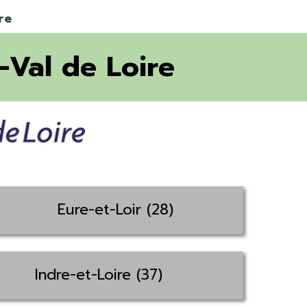
re
-Val de Loire
Eure-et-Loir (28)
Indre-et-Loire (37)