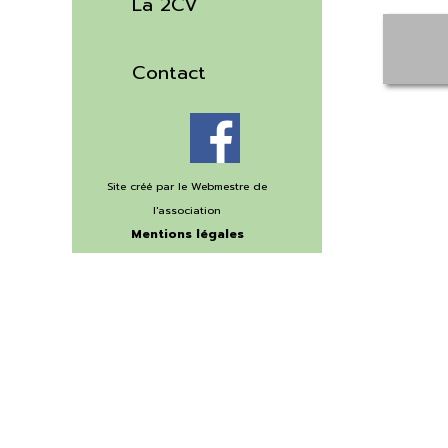
La 2CV
▼
Contact
Site créé par le Webmestre
de
l'association
Mentions légales
©Copyright 2020
Retourner au contenu