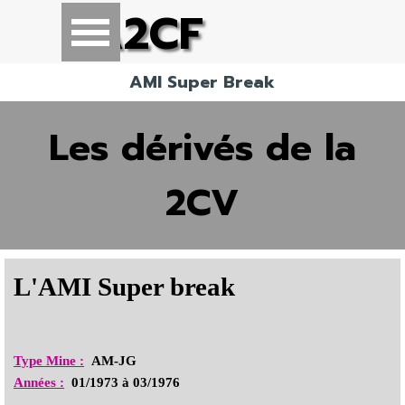
Aller au contenu
A2CF
Sauter le menu
AMI Super Break
Les dérivés de la
2CV
L'AMI Super break
Type Mine :
AM-JG
Années :
01/1973 à 03/1976