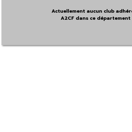
Actuellement aucun club adhér
A2CF dans ce département