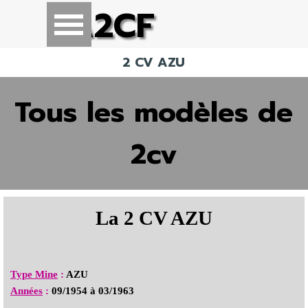
Aller au contenu
A2CF
Sauter le menu
2 CV AZU
Tous les modèles de
2cv
La 2 CV AZU
Type Mine
:
AZU
Années
:
09/1954 à 03/1963