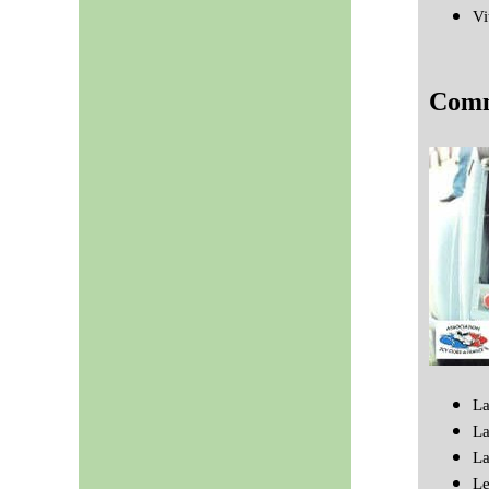
Vi
Comm
La
La
La
Le