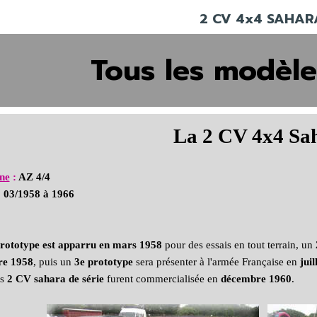
2 CV 4x4 SAHAR
Tous les modèle
La 2 CV 4x4 Sa
ne
:
AZ 4/4
:
03/1958 à 1966
rototype est apparru en mars 1958
pour des essais en tout terrain, un
e 1958
, puis un
3e prototype
sera présenter à l'armée Française en
juil
s
2 CV sahara de série
furent commercialisée en
décembre 1960
.