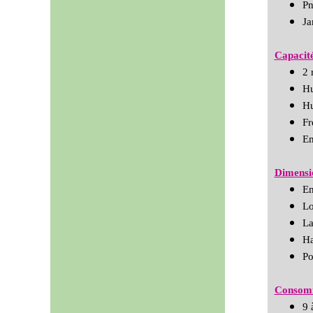
Pn
Ja
Capacit
2 
Hu
Hu
Fr
Em
Dimensio
Em
Lo
La
Ha
Po
Consomm
9 