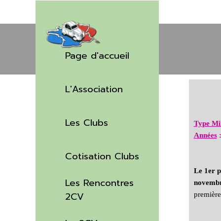
Aller au contenu
Sauter le menu
Page d'accueil
L'Association
▼
Les Clubs
▼
Type Mi
Années
Cotisation Clubs
Le 1er p
Les Rencontres
novembr
▼
2CV
première