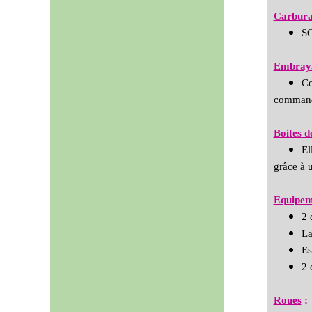
Carbura
SO
Embray
Co
command
Boites d
El
grâce à u
Equipem
2 
La
Es
2 
Roues
: