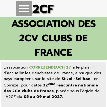
Aller au contenu
A2CF
Sauter le menu
ASSOCIATION DES
2CV CLUBS DE
FRANCE
L’association
CORREZENDEUCH 27
a le plaisir
d
’accueillir les deuchistes de France, ainsi que des
pays européens sur le site de
St Jal -Seilhac
, en
ème
Corrèze
pour cette
32
rencontre nationale
des 2CV clubs de France
, placée sous l’égide de
l’A2CF du
05
au 09 mai 2027.