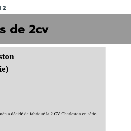
 2
s de 2cv
ston
ie)
roën a décidé de fabriqué la 2 CV Charleston en série.