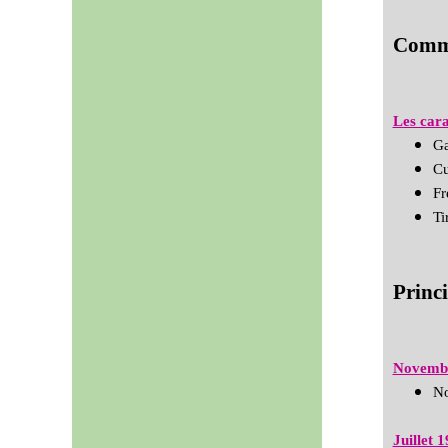
Comme
Les cara
Ga
Cu
Fr
Ti
Princi
Novembr
No
Juillet 1