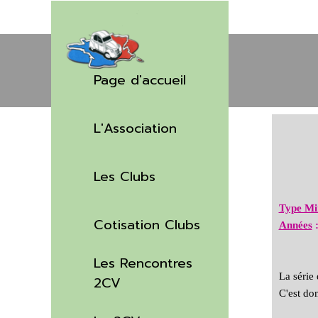
Aller au contenu
Sauter le menu
Page d'accueil
L'Association
▼
Les Clubs
▼
Type Mi
Cotisation Clubs
Années
Les Rencontres
▼
La série 
2CV
C'est do