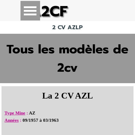
Aller au contenu
A2CF
Sauter le menu
2 CV AZLP
Tous les modèles de
2cv
La 2 CV AZL
Type Mine
:
AZ
Années
:
09/1957 à 03/1963