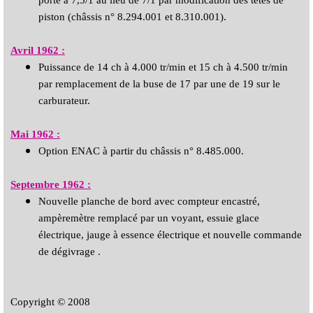
porté à 7,5/1 au lieu de 7/1 par modification des têtes de
piston (châssis n° 8.294.001 et 8.310.001).
Avril
1962
:
Puissance de 14 ch à 4.000 tr/min et 15 ch à 4.500 tr/min
par remplacement de la buse de 17 par une de 19 sur le
carburateur.
Mai 1
962
:
Option ENAC à partir du châssis n° 8.485.000.
Septembre 1962 :
Nouvelle planche de bord avec compteur encastré,
ampèremètre remplacé par un voyant, essuie glace
électrique, jauge à essence électrique et nouvelle commande
de dégivrage .
Copyright © 2008