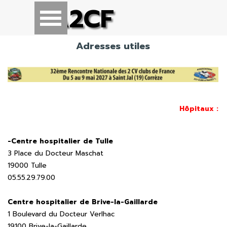
Aller au contenu
A2CF
Sauter le menu
Adresses utiles
Hôpitaux :
-Centre hospitalier de Tulle
3 Place du Docteur Maschat
19000 Tulle
05.55.29.79.00
Centre hospitalier de Brive-la-Gaillarde
1 Boulevard du Docteur Verlhac
19100 Brive-la-Gaillarde